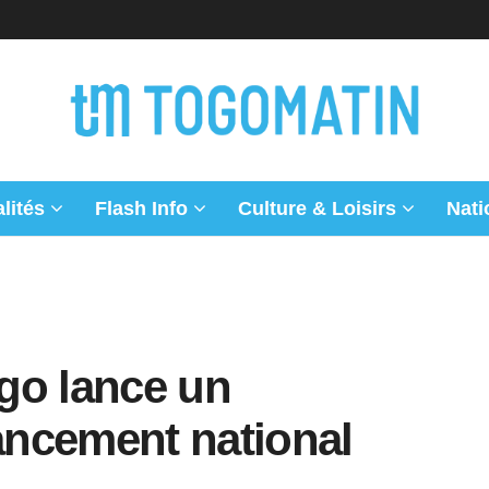
lités
Flash Info
Culture & Loisirs
Nati
ogo lance un
ncement national