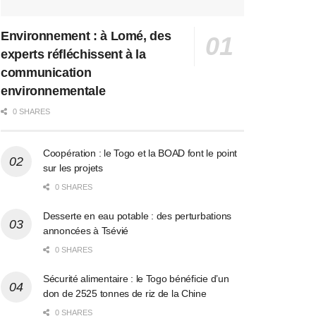
Environnement : à Lomé, des
experts réfléchissent à la
communication
environnementale
0 SHARES
Coopération : le Togo et la BOAD font le point
sur les projets
0 SHARES
Desserte en eau potable : des perturbations
annoncées à Tsévié
0 SHARES
Sécurité alimentaire : le Togo bénéficie d’un
don de 2525 tonnes de riz de la Chine
0 SHARES