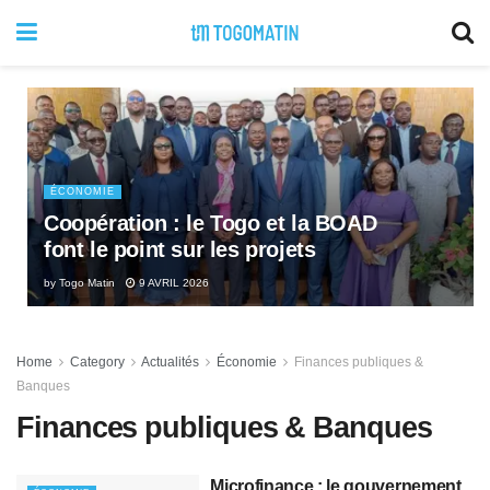
ÉCONOMIE
Coopération : le Togo et la BOAD
font le point sur les projets
by
Togo Matin
9 AVRIL 2026
Home
Category
Actualités
Économie
Finances publiques &
Banques
Finances publiques & Banques
Microfinance : le gouvernement