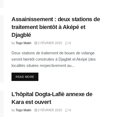
Assainissement : deux stations de
traitement bientôt à Aképé et
Djagblé
by
Togo Matin
2 FÉVRIER 2025
0
Deux stations de traitement de boues de vidange
seront bientôt construites à Djagblé et Aképé (des
localités situées respectivement au...
READ MORE
L’hôpital Dogta-Lafiè annexe de
Kara est ouvert
by
Togo Matin
2 FÉVRIER 2025
0