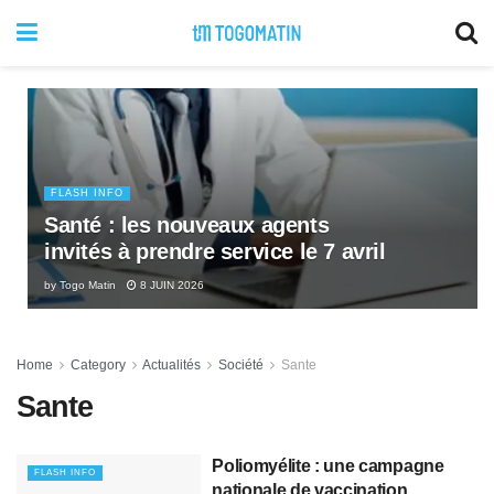
FLASH INFO
Santé : les nouveaux agents
invités à prendre service le 7 avril
by
Togo Matin
8 JUIN 2026
Home
Category
Actualités
Société
Sante
Sante
Poliomyélite : une campagne
FLASH INFO
nationale de vaccination