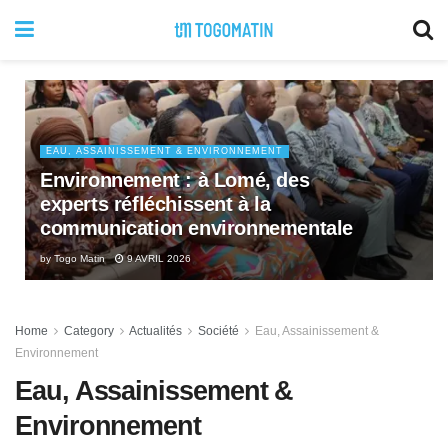
EAU, ASSAINISSEMENT & ENVIRONNEMENT
Environnement : à Lomé, des
experts réfléchissent à la
communication environnementale
by
Togo Matin
9 AVRIL 2026
Home
Category
Actualités
Société
Eau, Assainissement &
Environnement
Eau, Assainissement &
Environnement