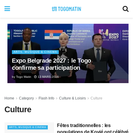
ARTS, MUSIQUE & CINEMA
Expo Belgrade 2027 : le Togo
confirme sa participation
by
Togo Matin
13 MARS 2026
Home
Category
Flash Info
Culture & Loisirs
Culture
Culture
Fêtes traditionnelles : les
ARTS, MUSIQUE & CINEMA
populations de Kovié ont célébré