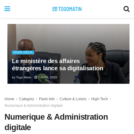
HIGH-TECH
Le ministère des affaires
étrangères lance sa digitalisation
by
Togo Matin
7 AVRIL 2026
Home
Category
Flash Info
Culture & Loisirs
High-Tech
Numerique & Administration digitale
Numerique & Administration
digitale