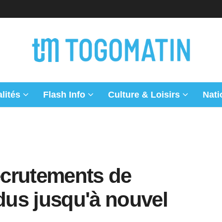
lités
Flash Info
Culture & Loisirs
Nati
ecrutements de
us jusqu'à nouvel