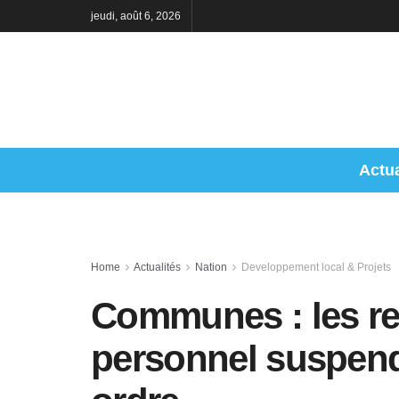
jeudi, août 6, 2026
Actua
Home
Actualités
Nation
Developpement local & Projets
Communes : les r
personnel suspend