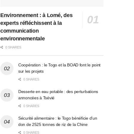
Environnement : à Lomé, des
experts réfléchissent à la
communication
environnementale
0 SHARES
Coopération : le Togo et la BOAD font le point
sur les projets
0 SHARES
Desserte en eau potable : des perturbations
annoncées à Tsévié
0 SHARES
Sécurité alimentaire : le Togo bénéficie d’un
don de 2525 tonnes de riz de la Chine
0 SHARES