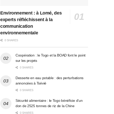
Environnement : à Lomé, des
experts réfléchissent à la
communication
environnementale
0 SHARES
Coopération : le Togo et la BOAD font le point
sur les projets
0 SHARES
Desserte en eau potable : des perturbations
annoncées à Tsévié
0 SHARES
Sécurité alimentaire : le Togo bénéficie d’un
don de 2525 tonnes de riz de la Chine
0 SHARES