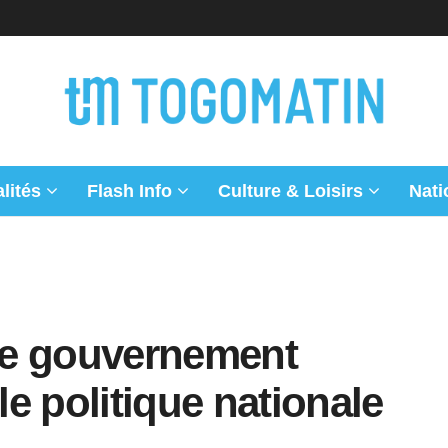
lités
Flash Info
Culture & Loisirs
Nati
 le gouvernement
e politique nationale