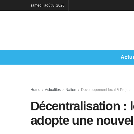
samedi, août 8, 2026
Actua
Home
Actualités
Nation
Developpement local & Projets
Décentralisation :
adopte une nouvell