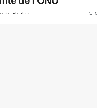
rité de l’ONU
0
peration
,
International