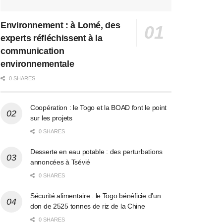
Environnement : à Lomé, des
experts réfléchissent à la
communication
environnementale
0 SHARES
Coopération : le Togo et la BOAD font le point
sur les projets
0 SHARES
Desserte en eau potable : des perturbations
annoncées à Tsévié
0 SHARES
Sécurité alimentaire : le Togo bénéficie d’un
don de 2525 tonnes de riz de la Chine
0 SHARES