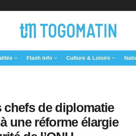
lités
Flash Info
Culture & Loisirs
Nati
s chefs de diplomatie
 à une réforme élargie