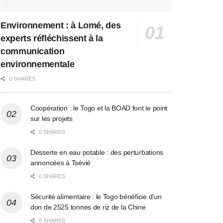
Environnement : à Lomé, des
experts réfléchissent à la
communication
environnementale
0 SHARES
Coopération : le Togo et la BOAD font le point
sur les projets
0 SHARES
Desserte en eau potable : des perturbations
annoncées à Tsévié
0 SHARES
Sécurité alimentaire : le Togo bénéficie d’un
don de 2525 tonnes de riz de la Chine
0 SHARES