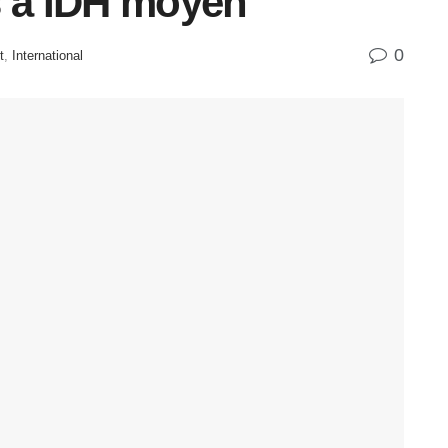
s à IDH moyen
0
t
,
International