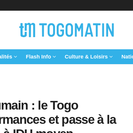
lités
Flash Info
Culture & Loisirs
Nati
ain : le Togo
rmances et passe à la