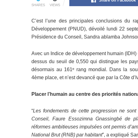
Share on Facebook
SHARES
VIEWS
C’est l’une des principales conclusions du 
Développement (PNUD), dévoilé lundi 22 septem
Présidence du Conseil, Sandra ablamba Johnso
Avec un Indice de développement humain (IDH) de
dessus du seuil de 0,550 qui distingue les pa
désormais au 161ᵉ rang mondial. Dans la sous-
4ème place, et n’est devancé que par la Côte d’
Placer l’humain au centre des priorités natio
“
Les fondements de cette progression ne sont 
Conseil, Faure Essozimna Gnassingbé de plac
réformes ambitieuses impulsées ont permis d’amé
National Brut (RNB) par habitant
”, a expliqué S