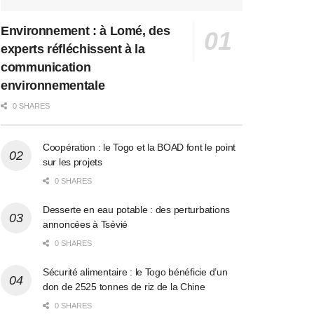
Environnement : à Lomé, des
experts réfléchissent à la
communication
environnementale
0 SHARES
Coopération : le Togo et la BOAD font le point
sur les projets
0 SHARES
Desserte en eau potable : des perturbations
annoncées à Tsévié
0 SHARES
Sécurité alimentaire : le Togo bénéficie d’un
don de 2525 tonnes de riz de la Chine
0 SHARES