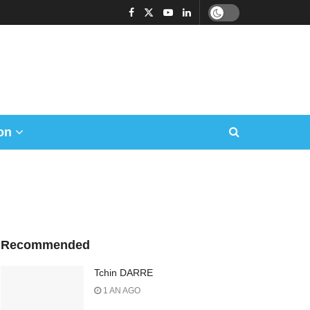
on
Recommended
Tchin DARRE
1 AN AGO