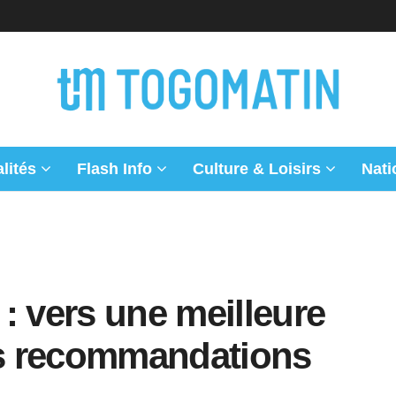
lités
Flash Info
Culture & Loisirs
Nati
: vers une meilleure
s recommandations