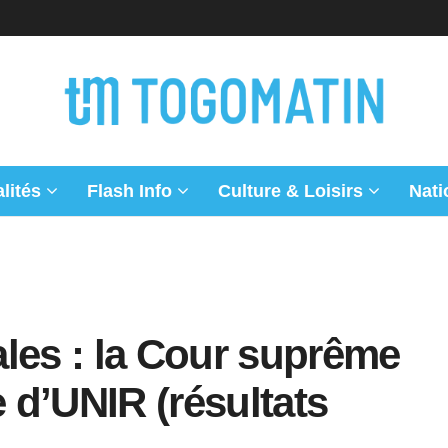
lités
Flash Info
Culture & Loisirs
Nati
les : la Cour suprême
e d’UNIR (résultats