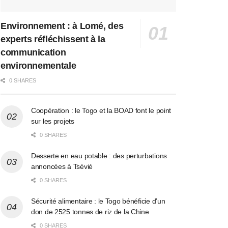
Environnement : à Lomé, des
experts réfléchissent à la
communication
environnementale
0 SHARES
Coopération : le Togo et la BOAD font le point
sur les projets
0 SHARES
Desserte en eau potable : des perturbations
annoncées à Tsévié
0 SHARES
Sécurité alimentaire : le Togo bénéficie d’un
don de 2525 tonnes de riz de la Chine
0 SHARES