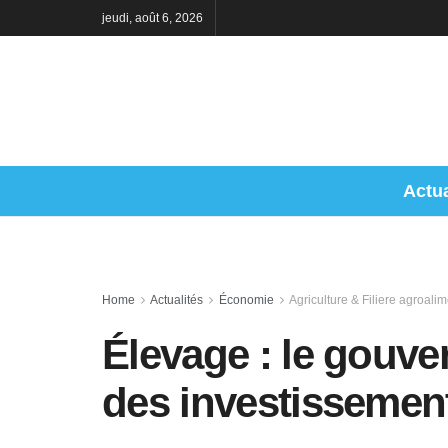
jeudi, août 6, 2026
Actua
Home
Actualités
Économie
Agriculture & Filiere agroalim
Élevage : le gouve
des investissement