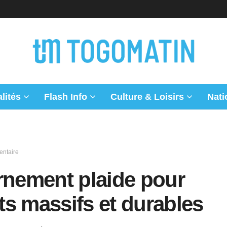
lités
Flash Info
Culture & Loisirs
Nati
entaire
rnement plaide pour
s massifs et durables