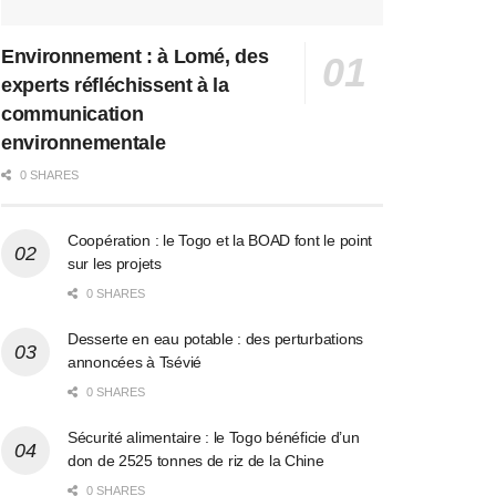
Environnement : à Lomé, des
experts réfléchissent à la
communication
environnementale
0 SHARES
Coopération : le Togo et la BOAD font le point
sur les projets
0 SHARES
Desserte en eau potable : des perturbations
annoncées à Tsévié
0 SHARES
Sécurité alimentaire : le Togo bénéficie d’un
don de 2525 tonnes de riz de la Chine
0 SHARES