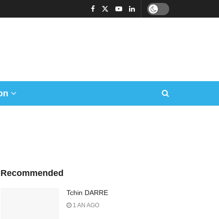
on
Recommended
Tchin DARRE
1 AN AGO