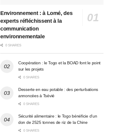
Environnement : à Lomé, des
experts réfléchissent à la
communication
environnementale
0 SHARES
Coopération : le Togo et la BOAD font le point
sur les projets
0 SHARES
Desserte en eau potable : des perturbations
annoncées à Tsévié
0 SHARES
Sécurité alimentaire : le Togo bénéficie d’un
don de 2525 tonnes de riz de la Chine
0 SHARES