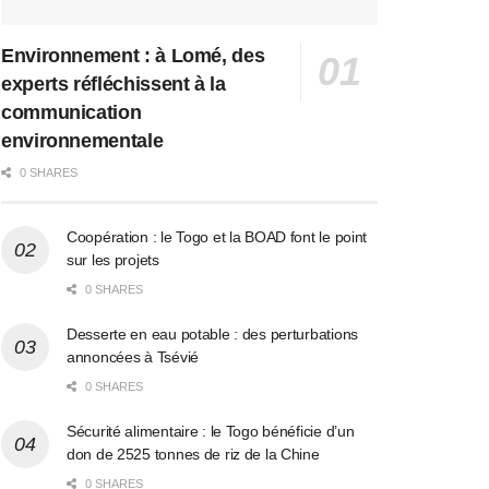
Environnement : à Lomé, des
experts réfléchissent à la
communication
environnementale
0 SHARES
Coopération : le Togo et la BOAD font le point
sur les projets
0 SHARES
Desserte en eau potable : des perturbations
annoncées à Tsévié
0 SHARES
Sécurité alimentaire : le Togo bénéficie d’un
don de 2525 tonnes de riz de la Chine
0 SHARES