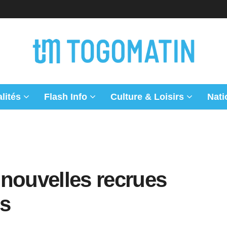
lités
Flash Info
Culture & Loisirs
Nati
 nouvelles recrues
gs