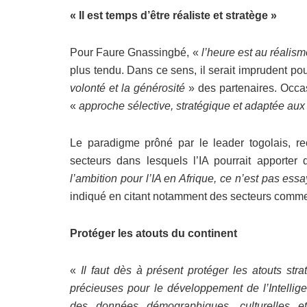
« Il est temps d’être réaliste et stratège »
Pour Faure Gnassingbé, «
l’heure est au réalism
plus tendu. Dans ce sens, il serait imprudent pou
volonté et la générosité
» des partenaires. Occa
«
approche sélective, stratégique et adaptée aux
Le paradigme prôné par le leader togolais, r
secteurs dans lesquels l’IA pourrait apporte
l’ambition pour l’IA en Afrique, ce n’est pas essay
indiqué en citant notamment des secteurs comme la
Protéger les atouts du continent
«
Il faut dès à présent protéger les atouts str
précieuses pour le développement de l’Intellig
des données démographiques, culturelles et 