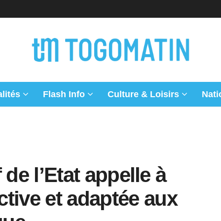
lités
Flash Info
Culture & Loisirs
Nati
f de l’Etat appelle à
tive et adaptée aux