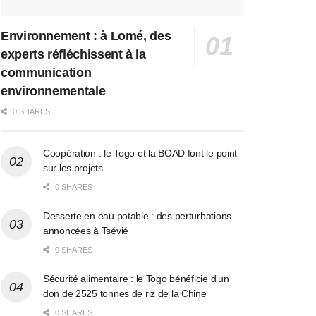
Environnement : à Lomé, des
experts réfléchissent à la
communication
environnementale
0 SHARES
Coopération : le Togo et la BOAD font le point
sur les projets
0 SHARES
Desserte en eau potable : des perturbations
annoncées à Tsévié
0 SHARES
Sécurité alimentaire : le Togo bénéficie d’un
don de 2525 tonnes de riz de la Chine
0 SHARES