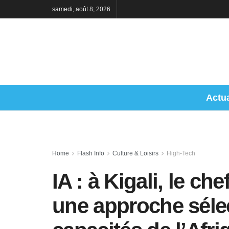
samedi, août 8, 2026
Actua
Home
Flash Info
Culture & Loisirs
High-Tech
IA : à Kigali, le che
une approche sélec