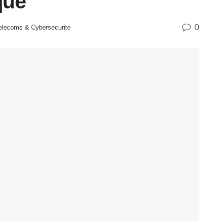
que
0
Telecoms & Cybersecurite