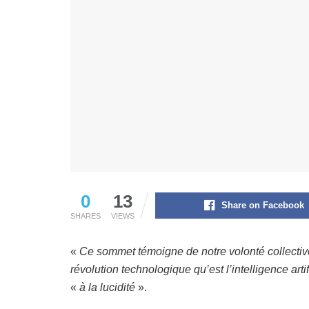
0
13
Share on Facebook
SHARES
VIEWS
«
Ce sommet témoigne de notre volonté collective
révolution technologique qu’est l’intelligence artif
«
à la lucidité
».