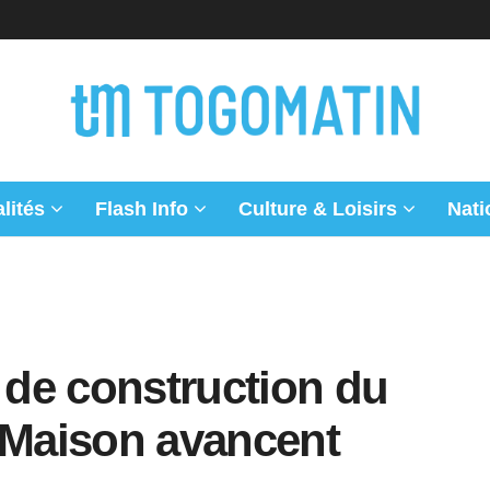
lités
Flash Info
Culture & Loisirs
Nati
x de construction du
a Maison avancent