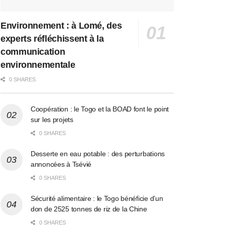
Environnement : à Lomé, des
experts réfléchissent à la
communication
environnementale
0 SHARES
Coopération : le Togo et la BOAD font le point
sur les projets
0 SHARES
Desserte en eau potable : des perturbations
annoncées à Tsévié
0 SHARES
Sécurité alimentaire : le Togo bénéficie d’un
don de 2525 tonnes de riz de la Chine
0 SHARES