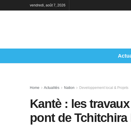
vendredi, août 7, 2026
Actua
Home
Actualités
Nation
Developpement local & Projets
Kantè : les travau
pont de Tchitchir