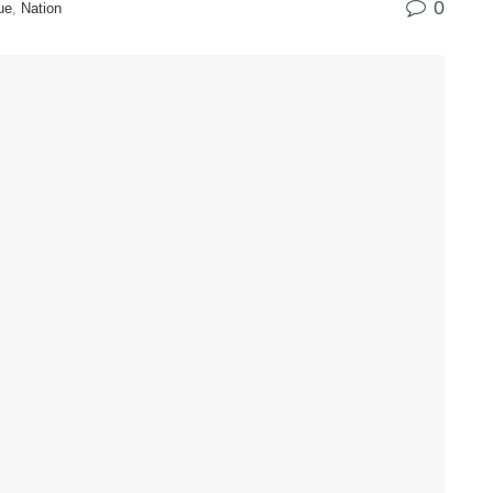
0
ue
,
Nation