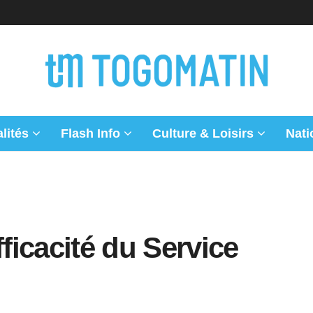
lités
Flash Info
Culture & Loisirs
Nati
fficacité du Service