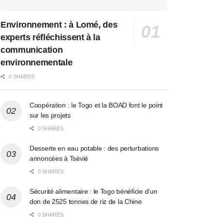
Environnement : à Lomé, des
experts réfléchissent à la
communication
environnementale
0 SHARES
Coopération : le Togo et la BOAD font le point
sur les projets
0 SHARES
Desserte en eau potable : des perturbations
annoncées à Tsévié
0 SHARES
Sécurité alimentaire : le Togo bénéficie d’un
don de 2525 tonnes de riz de la Chine
0 SHARES