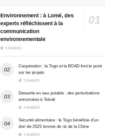
Environnement : à Lomé, des
experts réfléchissent à la
communication
environnementale
0 SHARES
Coopération : le Togo et la BOAD font le point
sur les projets
0 SHARES
Desserte en eau potable : des perturbations
annoncées à Tsévié
0 SHARES
Sécurité alimentaire : le Togo bénéficie d’un
don de 2525 tonnes de riz de la Chine
0 SHARES