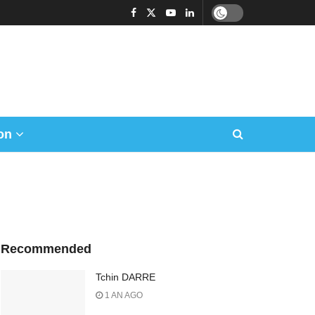
on
Recommended
Tchin DARRE
1 AN AGO