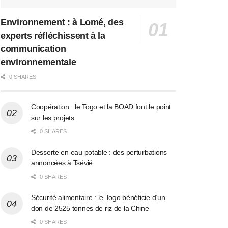
Environnement : à Lomé, des
experts réfléchissent à la
communication
environnementale
0 SHARES
Coopération : le Togo et la BOAD font le point
sur les projets
0 SHARES
Desserte en eau potable : des perturbations
annoncées à Tsévié
0 SHARES
Sécurité alimentaire : le Togo bénéficie d’un
don de 2525 tonnes de riz de la Chine
0 SHARES