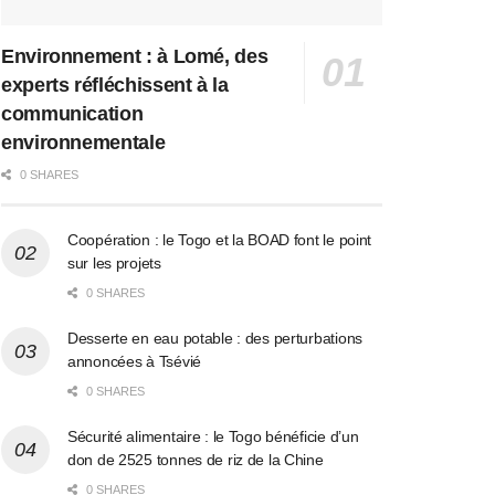
Environnement : à Lomé, des
experts réfléchissent à la
communication
environnementale
0 SHARES
Coopération : le Togo et la BOAD font le point
sur les projets
0 SHARES
Desserte en eau potable : des perturbations
annoncées à Tsévié
0 SHARES
Sécurité alimentaire : le Togo bénéficie d’un
don de 2525 tonnes de riz de la Chine
0 SHARES