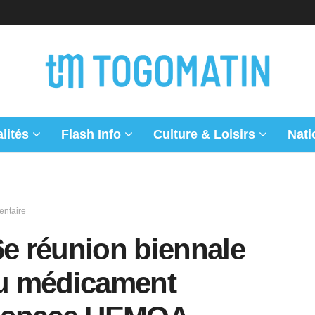
lités
Flash Info
Culture & Loisirs
Nati
entaire
6e réunion biennale
 du médicament