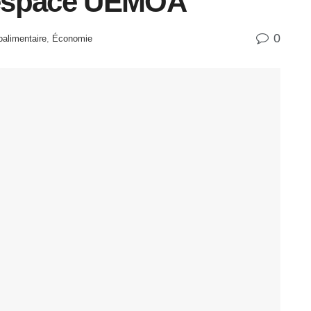
l’espace UEMOA
0
roalimentaire
,
Économie