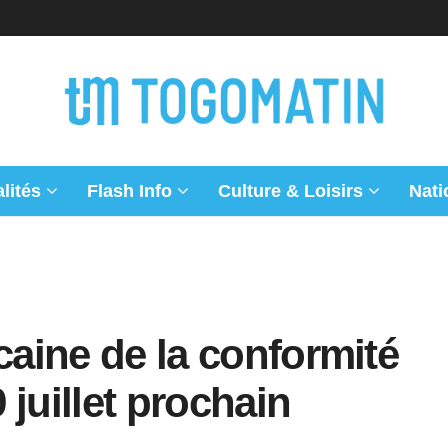
lités
Flash Info
Culture & Loisirs
Nati
caine de la conformité
9 juillet prochain