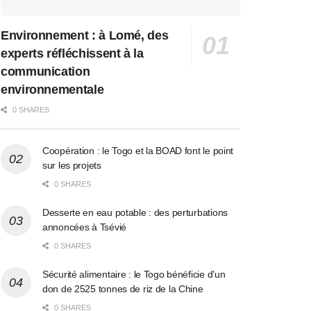
Environnement : à Lomé, des
experts réfléchissent à la
communication
environnementale
0 SHARES
Coopération : le Togo et la BOAD font le point
sur les projets
0 SHARES
Desserte en eau potable : des perturbations
annoncées à Tsévié
0 SHARES
Sécurité alimentaire : le Togo bénéficie d’un
don de 2525 tonnes de riz de la Chine
0 SHARES