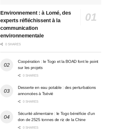
Environnement : à Lomé, des
experts réfléchissent à la
communication
environnementale
0 SHARES
Coopération : le Togo et la BOAD font le point
sur les projets
0 SHARES
Desserte en eau potable : des perturbations
annoncées à Tsévié
0 SHARES
Sécurité alimentaire : le Togo bénéficie d’un
don de 2525 tonnes de riz de la Chine
0 SHARES