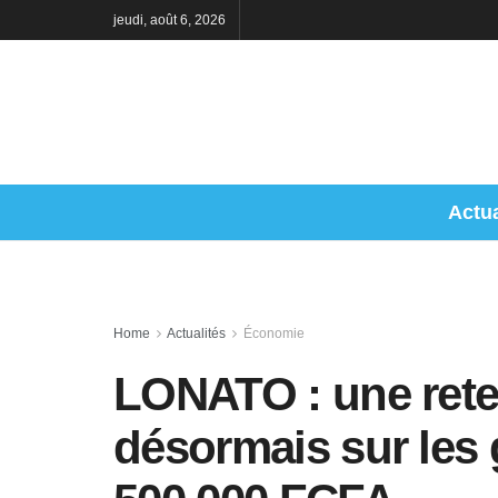
jeudi, août 6, 2026
Actua
Home
Actualités
Économie
LONATO : une ret
désormais sur les g