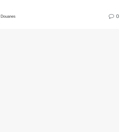
0
& Douanes