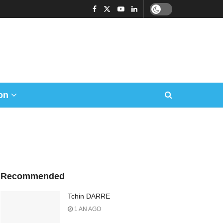
on
Recommended
Tchin DARRE
1 AN AGO