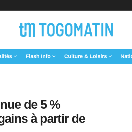
lités
Flash Info
Culture & Loisirs
Nati
enue de 5 %
ains à partir de