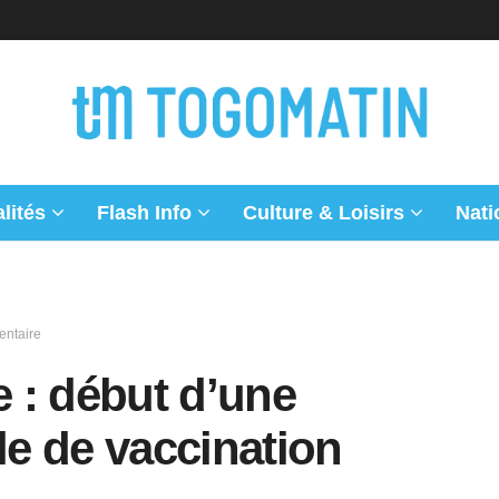
lités
Flash Info
Culture & Loisirs
Nati
entaire
e : début d’une
e de vaccination