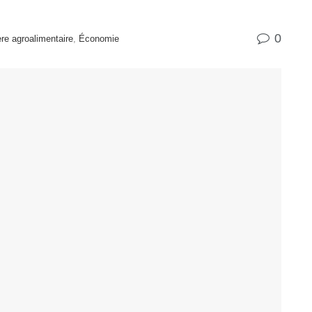
0
ere agroalimentaire
,
Économie