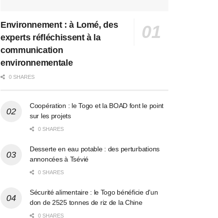
Environnement : à Lomé, des
experts réfléchissent à la
communication
environnementale
0 SHARES
Coopération : le Togo et la BOAD font le point
sur les projets
0 SHARES
Desserte en eau potable : des perturbations
annoncées à Tsévié
0 SHARES
Sécurité alimentaire : le Togo bénéficie d’un
don de 2525 tonnes de riz de la Chine
0 SHARES