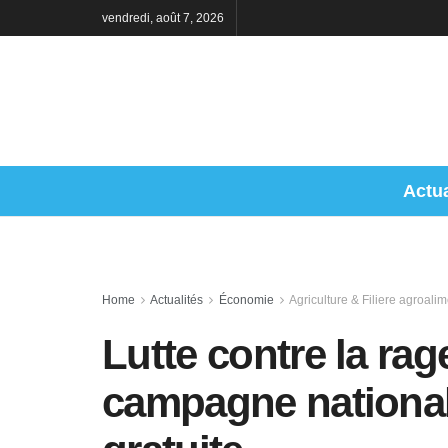
vendredi, août 7, 2026
Actua
Home
Actualités
Économie
Agriculture & Filiere agroalim
Lutte contre la rag
campagne national