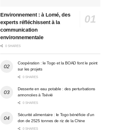
Environnement : à Lomé, des
experts réfléchissent à la
communication
environnementale
0 SHARES
Coopération : le Togo et la BOAD font le point
sur les projets
0 SHARES
Desserte en eau potable : des perturbations
annoncées à Tsévié
0 SHARES
Sécurité alimentaire : le Togo bénéficie d’un
don de 2525 tonnes de riz de la Chine
0 SHARES