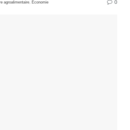
0
ere agroalimentaire
,
Économie