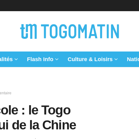
lités
Flash Info
Culture & Loisirs
Nati
entaire
ole : le Togo
ui de la Chine