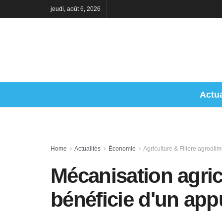
jeudi, août 6, 2026
Actua
Home
Actualités
Économie
Agriculture & Filiere agroalim
Mécanisation agric
bénéficie d'un app