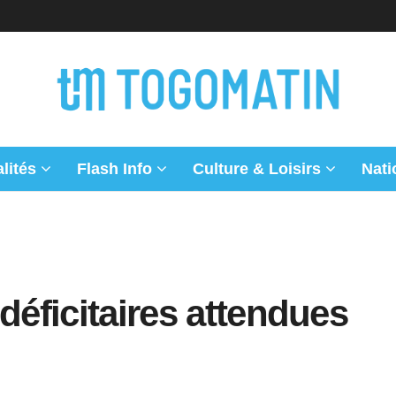
lités
Flash Info
Culture & Loisirs
Nati
déficitaires attendues