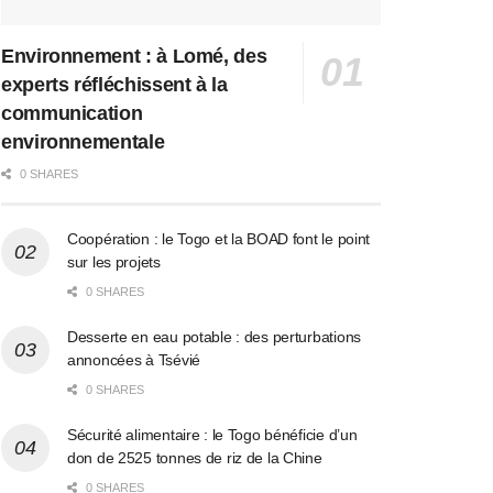
Environnement : à Lomé, des
experts réfléchissent à la
communication
environnementale
0 SHARES
Coopération : le Togo et la BOAD font le point
sur les projets
0 SHARES
Desserte en eau potable : des perturbations
annoncées à Tsévié
0 SHARES
Sécurité alimentaire : le Togo bénéficie d’un
don de 2525 tonnes de riz de la Chine
0 SHARES