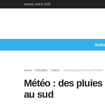
samedi, août 8, 2026
Actua
Home
Actualités
Nation
Developpement local & Projets
Météo : des pluies 
au sud