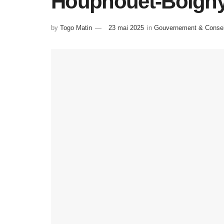
Houphouët-Boign
by
Togo Matin
23 mai 2025
in
Gouvernement & Conseil