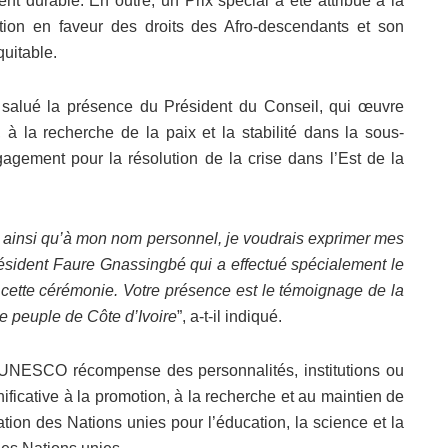
nt durable. En outre, un Prix spécial a été attribué à la
ion en faveur des droits des Afro-descendants et son
uitable.
a salué la présence du Président du Conseil, qui œuvre
 la recherche de la paix et la stabilité dans la sous-
agement pour la résolution de la crise dans l’Est de la
 ainsi qu’à mon nom personnel, je voudrais exprimer mes
ésident Faure Gnassingbé qui a effectué spécialement le
 cette cérémonie. Votre présence est le témoignage de la
 le peuple de Côte d’Ivoire
”, a-t-il indiqué.
-UNESCO récompense des personnalités, institutions ou
ificative à la promotion, à la recherche et au maintien de
ation des Nations unies pour l’éducation, la science et la