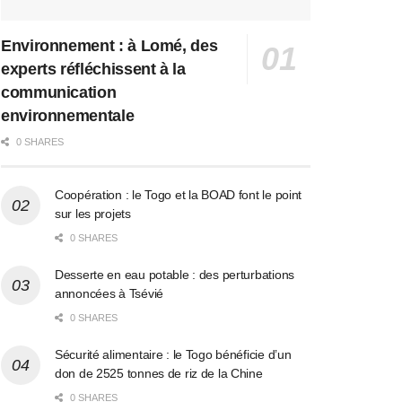
Environnement : à Lomé, des
experts réfléchissent à la
communication
environnementale
0 SHARES
Coopération : le Togo et la BOAD font le point
sur les projets
0 SHARES
Desserte en eau potable : des perturbations
annoncées à Tsévié
0 SHARES
Sécurité alimentaire : le Togo bénéficie d’un
don de 2525 tonnes de riz de la Chine
0 SHARES