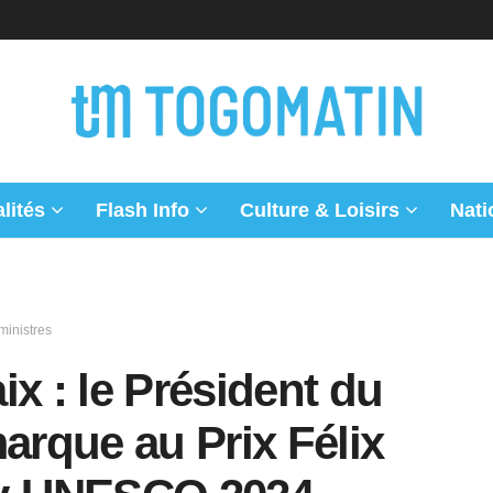
lités
Flash Info
Culture & Loisirs
Nati
inistres
ix : le Président du
marque au Prix Félix