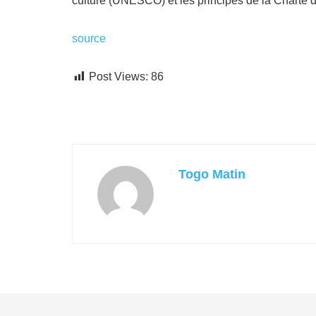
culture (UNESCO) et les principes de la Charte 
source
Post Views:
86
Togo Matin