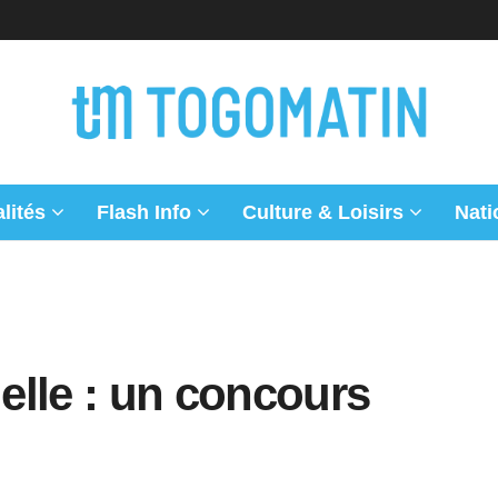
lités
Flash Info
Culture & Loisirs
Nati
uelle : un concours