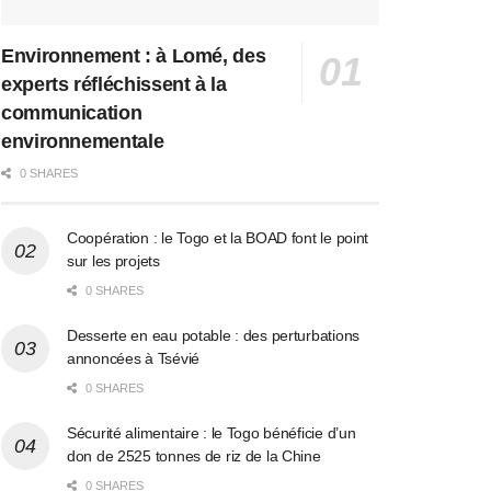
Environnement : à Lomé, des
experts réfléchissent à la
communication
environnementale
0 SHARES
Coopération : le Togo et la BOAD font le point
sur les projets
0 SHARES
Desserte en eau potable : des perturbations
annoncées à Tsévié
0 SHARES
Sécurité alimentaire : le Togo bénéficie d’un
don de 2525 tonnes de riz de la Chine
0 SHARES