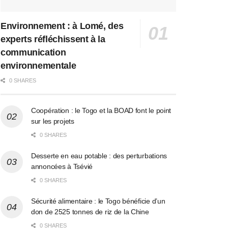
Environnement : à Lomé, des
experts réfléchissent à la
communication
environnementale
0 SHARES
Coopération : le Togo et la BOAD font le point
sur les projets
0 SHARES
Desserte en eau potable : des perturbations
annoncées à Tsévié
0 SHARES
Sécurité alimentaire : le Togo bénéficie d’un
don de 2525 tonnes de riz de la Chine
0 SHARES