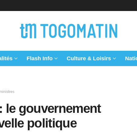
lités
Flash Info
Culture & Loisirs
Nati
inistres
 : le gouvernement
elle politique