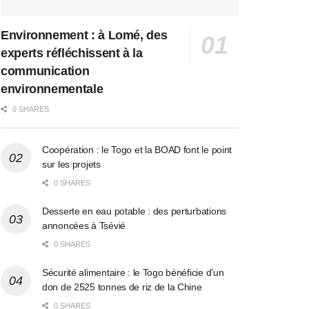
Environnement : à Lomé, des
experts réfléchissent à la
communication
environnementale
0 SHARES
Coopération : le Togo et la BOAD font le point
sur les projets
0 SHARES
Desserte en eau potable : des perturbations
annoncées à Tsévié
0 SHARES
Sécurité alimentaire : le Togo bénéficie d’un
don de 2525 tonnes de riz de la Chine
0 SHARES