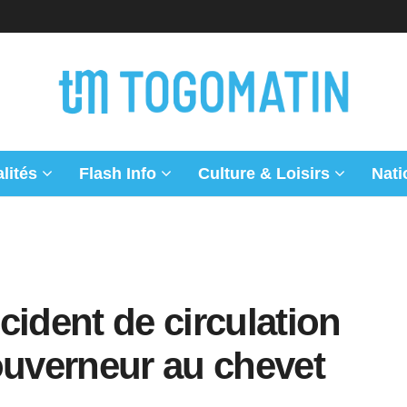
lités
Flash Info
Culture & Loisirs
Nati
cident de circulation
ouverneur au chevet