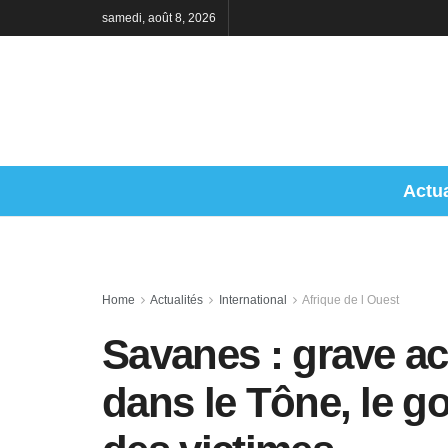
samedi, août 8, 2026
Actua
Home
Actualités
International
Afrique de l Ouest
Savanes : grave ac
dans le Tône, le g