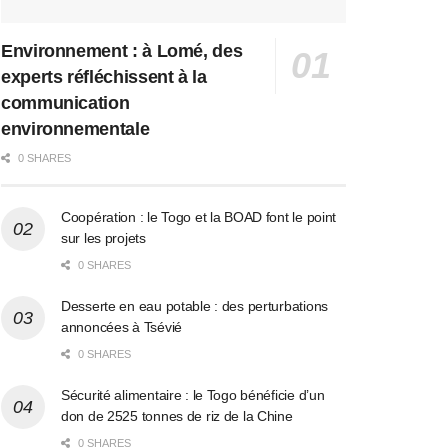
Environnement : à Lomé, des
experts réfléchissent à la
communication
environnementale
0 SHARES
Coopération : le Togo et la BOAD font le point
sur les projets
0 SHARES
Desserte en eau potable : des perturbations
annoncées à Tsévié
0 SHARES
Sécurité alimentaire : le Togo bénéficie d’un
don de 2525 tonnes de riz de la Chine
0 SHARES