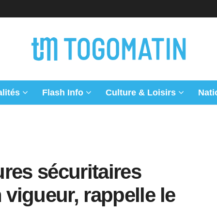
lités
Flash Info
Culture & Loisirs
Nati
res sécuritaires
 vigueur, rappelle le