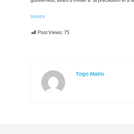
gouverneur, avant d’inviter à “
la précaution et à 
source
Post Views:
75
Togo Matin