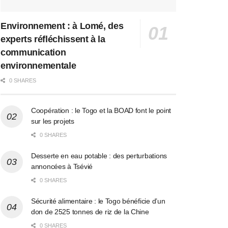
Environnement : à Lomé, des
experts réfléchissent à la
communication
environnementale
0 SHARES
Coopération : le Togo et la BOAD font le point
sur les projets
0 SHARES
Desserte en eau potable : des perturbations
annoncées à Tsévié
0 SHARES
Sécurité alimentaire : le Togo bénéficie d’un
don de 2525 tonnes de riz de la Chine
0 SHARES