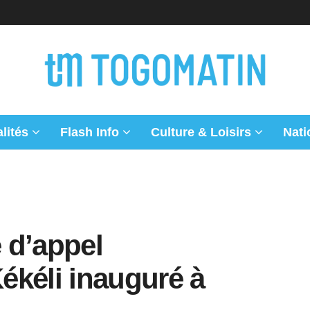
lités
Flash Info
Culture & Loisirs
Nati
e d’appel
ékéli inauguré à