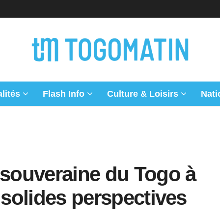
lités
Flash Info
Culture & Loisirs
Nati
 souveraine du Togo à
 solides perspectives