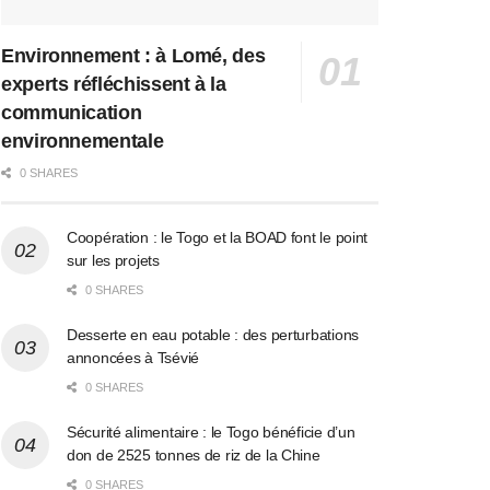
Environnement : à Lomé, des
experts réfléchissent à la
communication
environnementale
0 SHARES
Coopération : le Togo et la BOAD font le point
sur les projets
0 SHARES
Desserte en eau potable : des perturbations
annoncées à Tsévié
0 SHARES
Sécurité alimentaire : le Togo bénéficie d’un
don de 2525 tonnes de riz de la Chine
0 SHARES