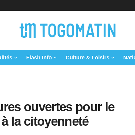
lités
Flash Info
Culture & Loisirs
Nati
res ouvertes pour le
 à la citoyenneté