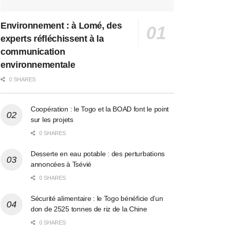
Environnement : à Lomé, des
experts réfléchissent à la
communication
environnementale
0 SHARES
Coopération : le Togo et la BOAD font le point
sur les projets
0 SHARES
Desserte en eau potable : des perturbations
annoncées à Tsévié
0 SHARES
Sécurité alimentaire : le Togo bénéficie d’un
don de 2525 tonnes de riz de la Chine
0 SHARES