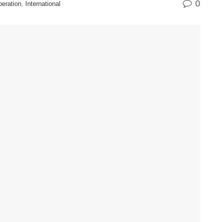
0
peration
,
International