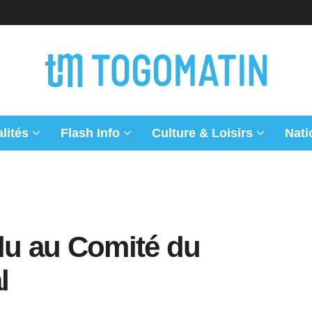
lités
Flash Info
Culture & Loisirs
Nati
lu au Comité du
l