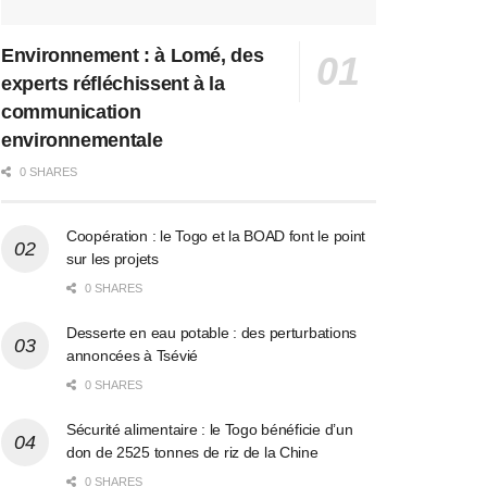
Environnement : à Lomé, des
experts réfléchissent à la
communication
environnementale
0 SHARES
Coopération : le Togo et la BOAD font le point
sur les projets
0 SHARES
Desserte en eau potable : des perturbations
annoncées à Tsévié
0 SHARES
Sécurité alimentaire : le Togo bénéficie d’un
don de 2525 tonnes de riz de la Chine
0 SHARES