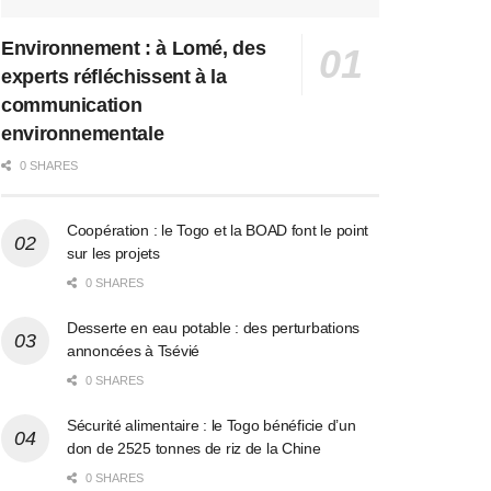
Environnement : à Lomé, des
experts réfléchissent à la
communication
environnementale
0 SHARES
Coopération : le Togo et la BOAD font le point
sur les projets
0 SHARES
Desserte en eau potable : des perturbations
annoncées à Tsévié
0 SHARES
Sécurité alimentaire : le Togo bénéficie d’un
don de 2525 tonnes de riz de la Chine
0 SHARES