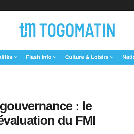
lités
Flash Info
Culture & Loisirs
Nati
 gouvernance : le
 évaluation du FMI