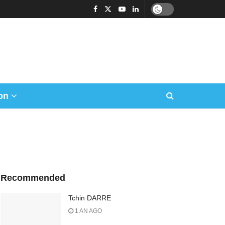
on
Recommended
Tchin DARRE
1 AN AGO