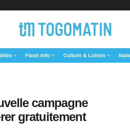
lités
Flash Info
Culture & Loisirs
Nati
ouvelle campagne
rer gratuitement