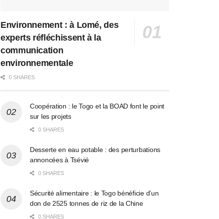
Environnement : à Lomé, des
experts réfléchissent à la
communication
environnementale
0 SHARES
Coopération : le Togo et la BOAD font le point
sur les projets
0 SHARES
Desserte en eau potable : des perturbations
annoncées à Tsévié
0 SHARES
Sécurité alimentaire : le Togo bénéficie d’un
don de 2525 tonnes de riz de la Chine
0 SHARES