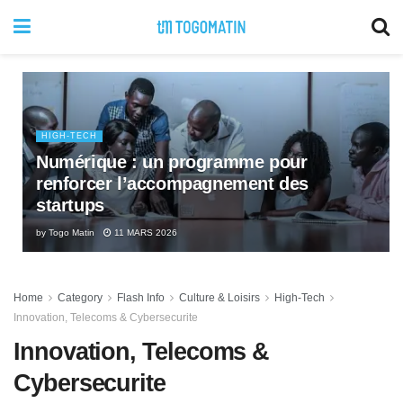
HIGH-TECH
Numérique : un programme pour
renforcer l’accompagnement des
startups
by
Togo Matin
11 MARS 2026
Home
Category
Flash Info
Culture & Loisirs
High-Tech
Innovation, Telecoms & Cybersecurite
Innovation, Telecoms &
Cybersecurite