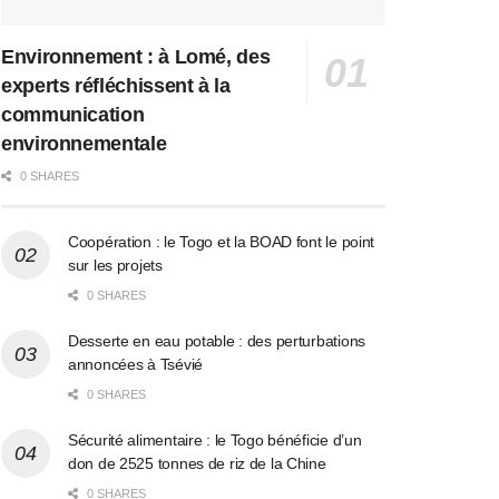
Environnement : à Lomé, des
experts réfléchissent à la
communication
environnementale
0 SHARES
Coopération : le Togo et la BOAD font le point
sur les projets
0 SHARES
Desserte en eau potable : des perturbations
annoncées à Tsévié
0 SHARES
Sécurité alimentaire : le Togo bénéficie d’un
don de 2525 tonnes de riz de la Chine
0 SHARES