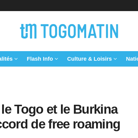
lités
Flash Info
Culture & Loisirs
Nati
e Togo et le Burkina
ccord de free roaming