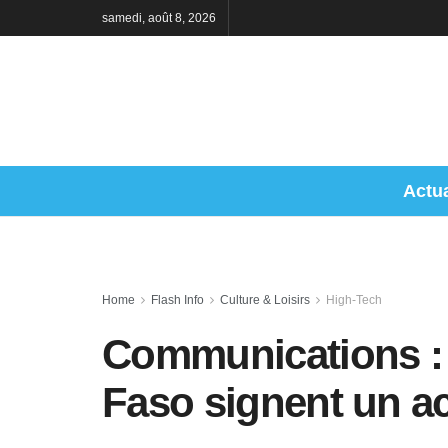
samedi, août 8, 2026
Actua
Home
Flash Info
Culture & Loisirs
High-Tech
Communications : l
Faso signent un a