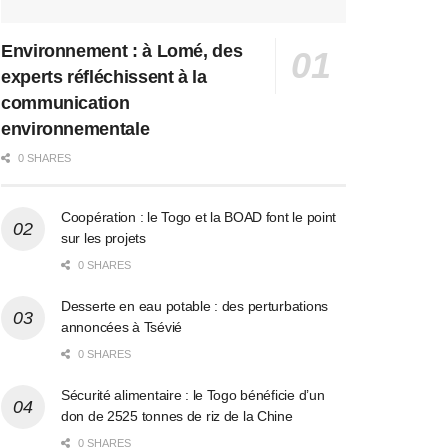
Environnement : à Lomé, des
experts réfléchissent à la
communication
environnementale
0 SHARES
Coopération : le Togo et la BOAD font le point
sur les projets
0 SHARES
Desserte en eau potable : des perturbations
annoncées à Tsévié
0 SHARES
Sécurité alimentaire : le Togo bénéficie d’un
don de 2525 tonnes de riz de la Chine
0 SHARES