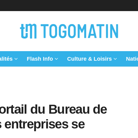
lités
Flash Info
Culture & Loisirs
Nati
 portail du Bureau de
s entreprises se