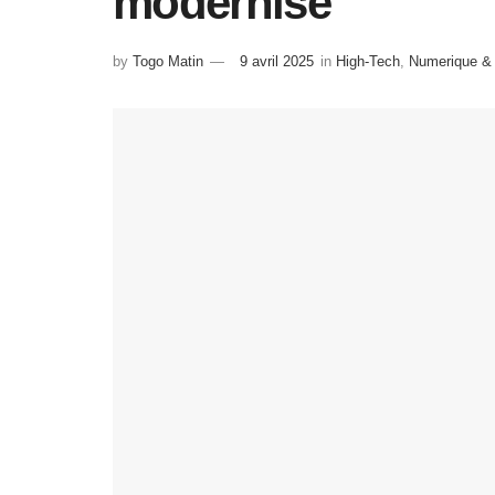
modernise
by
Togo Matin
9 avril 2025
in
High-Tech
,
Numerique & A