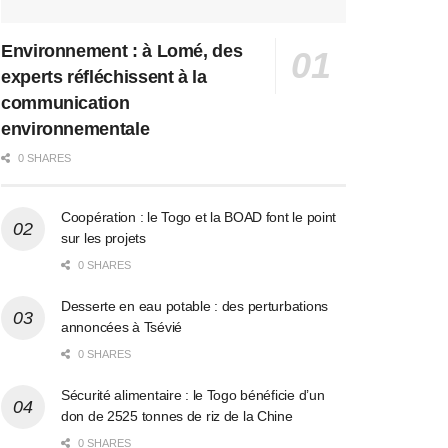
Environnement : à Lomé, des
experts réfléchissent à la
communication
environnementale
0 SHARES
Coopération : le Togo et la BOAD font le point
sur les projets
0 SHARES
Desserte en eau potable : des perturbations
annoncées à Tsévié
0 SHARES
Sécurité alimentaire : le Togo bénéficie d’un
don de 2525 tonnes de riz de la Chine
0 SHARES