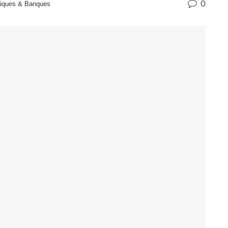
0
liques & Banques