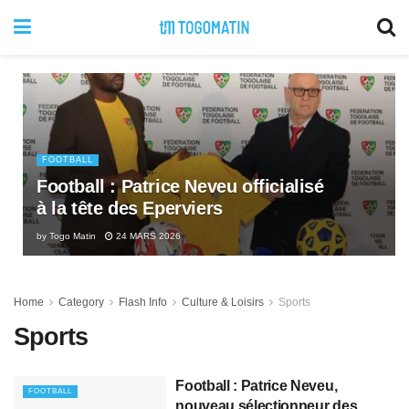
FOOTBALL
Football : Patrice Neveu officialisé
à la tête des Eperviers
by
Togo Matin
24 MARS 2026
Home
Category
Flash Info
Culture & Loisirs
Sports
Sports
Football : Patrice Neveu,
FOOTBALL
nouveau sélectionneur des