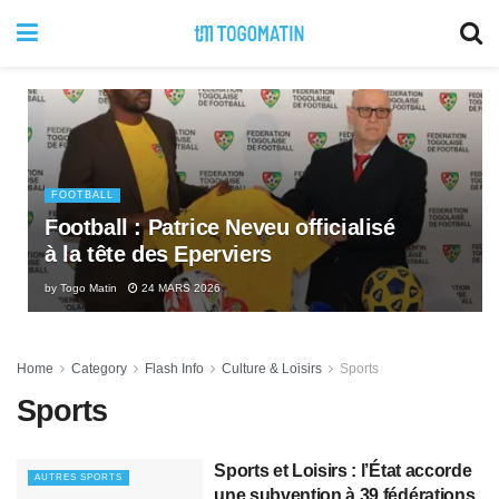
FOOTBALL
Football : Patrice Neveu officialisé
à la tête des Eperviers
by
Togo Matin
24 MARS 2026
Home
Category
Flash Info
Culture & Loisirs
Sports
Sports
Sports et Loisirs : l’État accorde
AUTRES SPORTS
une subvention à 39 fédérations